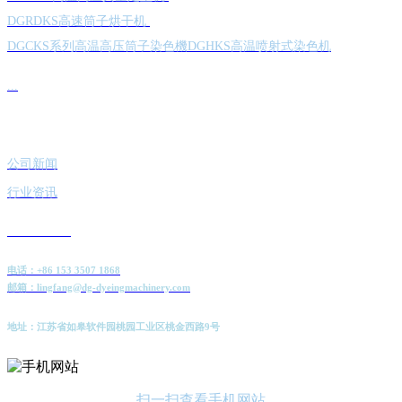
DGRDKS高速筒子烘干机
DGCKS系列高温高压筒子染色機
DGHKS高温喷射式染色机
...
新闻资讯
公司新闻
行业资讯
YB.COM
电话：+86 153 3507 1868
邮箱：
lingfang@dg-dyeingmachinery.com
地址：江苏省如皋软件园桃园工业区桃金西路9号
扫一扫查看手机网站